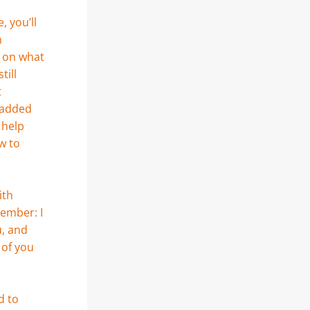
 you’ll 
 
 on what 
ill 
 
 added 
help 
 to 
th 
ember: I 
, and 
of you 
 to 