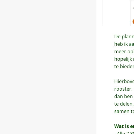
De plann
heb ik a
meer opl
hopelijk
te bieden
Hierboven
rooster.
dan ben 
te delen,
samen to
Wat is e
- Alle 7.