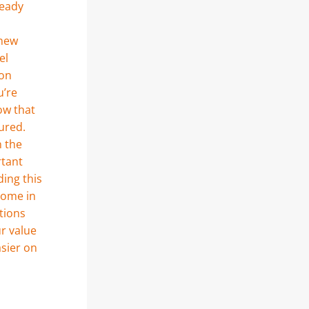
eady 
new 
l 
on 
’re 
w that 
ured. 
 the 
tant 
ding this 
come in 
tions 
 value 
sier on 