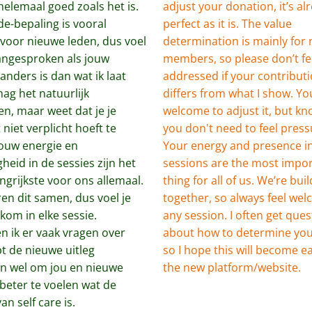
 helemaal goed zoals het is. 
adjust your donation, it’s alr
e-bepaling is vooral 
perfect as it is. The value 
voor nieuwe leden, dus voel 
determination is mainly for 
aangesproken als jouw 
members, so please don’t fee
anders is dan wat ik laat 
addressed if your contributi
mag het natuurlijk 
differs from what I show. You
n, maar weet dat je je 
welcome to adjust it, but kno
niet verplicht hoeft te 
you don't need to feel press
Jouw energie en 
Your energy and presence in
eid in de sessies zijn het 
sessions are the most impor
ngrijkste voor ons allemaal. 
thing for all of us. We’re buil
en dit samen, dus voel je 
together, so always feel wel
lkom in elke sessie. 
any session. I often get ques
n ik er vaak vragen over 
about how to determine your
pt de nieuwe uitleg 
so I hope this will become ea
n wel om jou en nieuwe 
the new platform/website.
eter te voelen wat de 
n self care is.