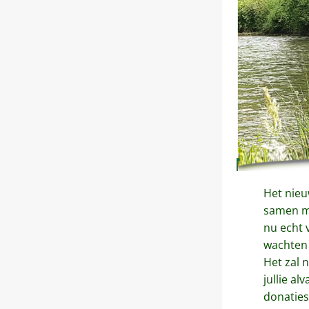
Het nieu
samen me
nu echt v
wachten o
Het zal n
jullie al
donatie