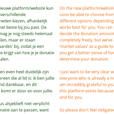
nieuwe platform/website kun 
On the new platform/website,
 verschillende 
soon be able to choose from
heden kiezen, afhankelijk 
different options depending
et beste bij jou past. De 
works best for you. You can st
mag je nog steeds helemaal 
decide the donation amount
len, maar er staan 
completely freely, but we’ve
rdes' bij, zodat je een 
‘market values’ as a guide to 
e krijgt van hoe je je donatie 
you get a better sense of how
alen.
determine your donation.
leen even heel duidelijk zijn 
I just want to be very clear wi
een die al lid is: ik ben jullie 
everyone who is already a m
nd dankbaar, en dit 
am incredibly grateful to you
 komt er door en voor jullie. 
this platform exists because 
and for you. 
us alsjeblieft niet verplicht 
natie aan te passen, want 
So please don’t feel obligated