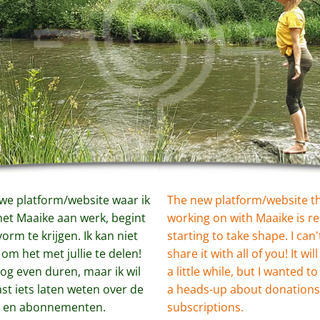
we platform/website waar ik 
The new platform/website tha
t Maaike aan werk, begint 
working on with Maaike is rea
orm te krijgen. Ik kan niet 
starting to take shape. I can't
m het met jullie te delen! 
share it with all of you! It will 
og even duren, maar ik wil 
a little while, but I wanted to
vast iets laten weten over de 
a heads-up about donations
s en abonnementen.
subscriptions.