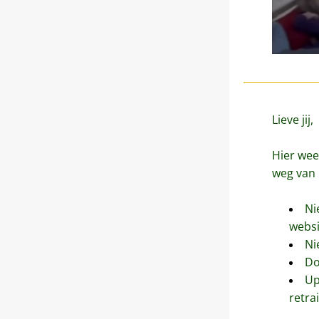
Lieve jij, 
Hier wee
weg van 
Ni
websi
Ni
Do
Up
retra