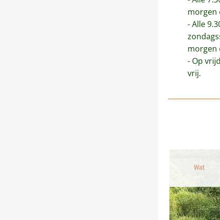
morgen 
- Alle 9.
zondagss
morgen 
- Op vrij
vrij.