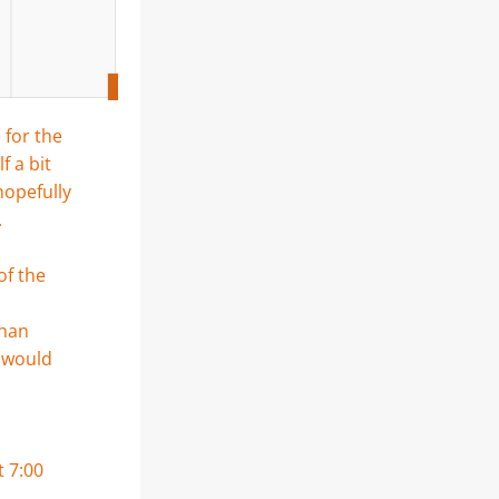
for the 
 a bit 
opefully 
 
f the 
han 
 would 
t 7:00 