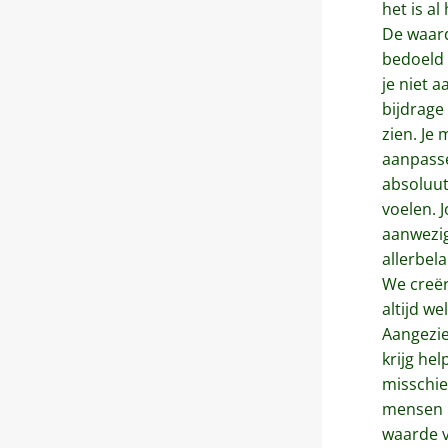
het is al
De waard
bedoeld 
je niet 
bijdrage 
zien. Je 
aanpasse
absoluut 
voelen. 
aanwezigh
allerbela
We creër
altijd we
Aangezie
krijg hel
misschie
mensen b
waarde va