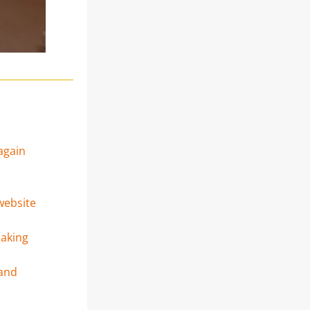
gain 
ebsite 
making
and 