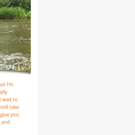
t I’m 
lly 
 wait to 
still take 
 give you 
 and 