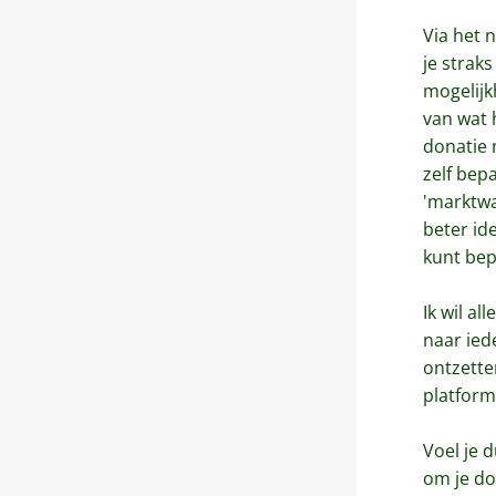
Via het 
je straks
mogelijk
van wat h
donatie 
zelf bepa
'marktwaa
beter ide
kunt bep
Ik wil al
naar ieder
ontzette
platform
Voel je d
om je do