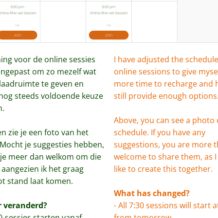
ing voor de online sessies 
I have adjusted the schedule 
angepast om zo mezelf wat 
online sessions to give myself
aadruimte te geven en 
more time to recharge and h
 nog steeds voldoende keuze 
still provide enough options.
. 
Above, you can see a photo o
 zie je een foto van het 
schedule. If you have any 
 Mocht je suggesties hebben, 
suggestions, you are more t
je meer dan welkom om die 
welcome to share them, as I
 aangezien ik het graag 
like to create this together.
t stand laat komen.
What has changed?
r veranderd?
- All 7:30 sessions will start a
30-sessies starten vanaf 
from tomorrow.