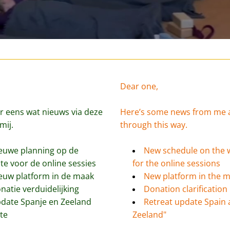
Dear one,
r eens wat nieuws via deze 
Here’s some news from me a
mij. 
through this way.
euwe planning op de 
New schedule on the w
te voor de online sessies
for the online sessions
euw platform in de maak 
New platform in the 
natie verduidelijking
Donation clarification 
date Spanje en Zeeland 
Retreat update Spain 
ite
Zeeland"